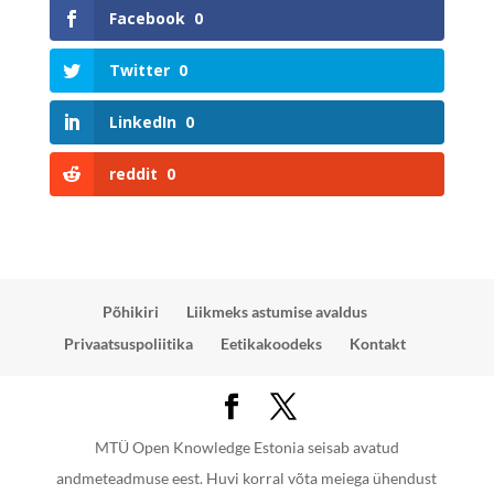
Facebook
0
Twitter
0
LinkedIn
0
reddit
0
Põhikiri
Liikmeks astumise avaldus
Privaatsuspoliitika
Eetikakoodeks
Kontakt
MTÜ Open Knowledge Estonia seisab avatud
andmeteadmuse eest. Huvi korral võta meiega ühendust