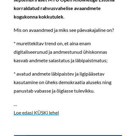
korraldatud rahvusvahelise avaandmete
kogukonna kokkutulek
.
Mis on avaandmed ja miks see päevakajaline on?
* murettekitav trend on, et aina enam
digitaliseerunud ja andmestunud ühiskonnas
kasvab andmete salastatus ja läbipaistmatus;
* avatud andmete läbipaistev ja ligipääsetav
kasutamine on üheks demokraatia aluseks ning
panustab vabasse ja õiglasse tulevikku.
…
Loe edasi KÜSKi lehel