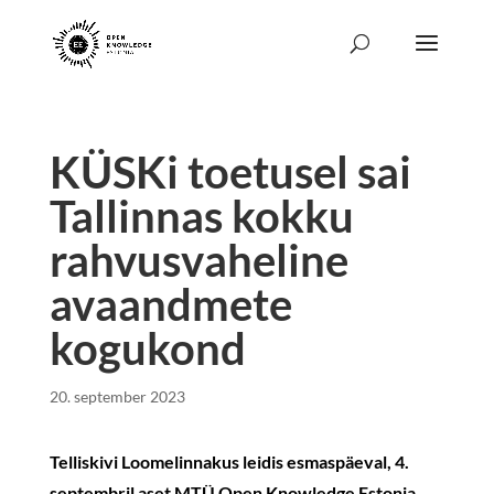
KÜSKi toetusel sai
Tallinnas kokku
rahvusvaheline
avaandmete
kogukond
20. september 2023
Telliskivi Loomelinnakus leidis esmaspäeval, 4.
septembril aset MTÜ Open Knowledge Estonia