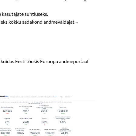
 kasutajate suhtluseks.
iseks kokku sadakond andmevaldajat, -
 kuidas Eesti tõusis Euroopa andmeportaali