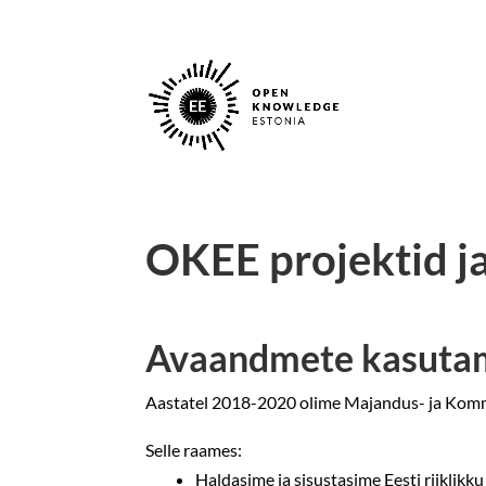
OKEE projektid j
Avaandmete kasuta
Aastatel 2018-2020 olime Majandus- ja Kommun
Selle raames:
Haldasime ja sisustasime Eesti riiklikk