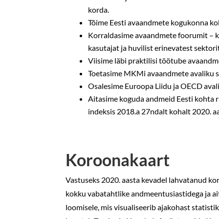
korda.
Tõime Eesti avaandmete kogukonna kokk
Korraldasime avaandmete foorumit – ko
kasutajat ja huvilist erinevatest sektori
Viisime läbi praktilisi töötube avaandm
Toetasime MKMi avaandmete avaliku s
Osalesime Euroopa Liidu ja OECD aval
Aitasime koguda andmeid Eesti kohta r
indeksis 2018.a 27ndalt kohalt 2020. a
Koroonakaart
Vastuseks 2020. aasta kevadel lahvatanud ko
kokku vabatahtlike andmeentusiastidega ja a
loomisele, mis visualiseerib ajakohast statisti