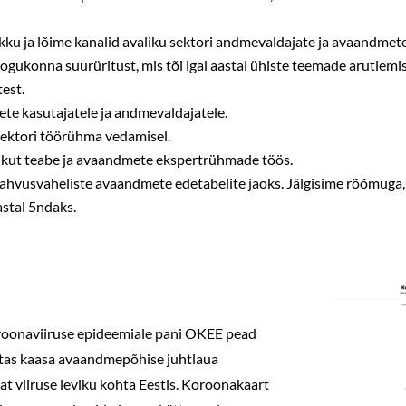
u ja lõime kanalid avaliku sektori andmevaldajate ja avaandmete
gukonna suurüritust, mis tõi igal aastal ühiste teemade arutlem
test.
ete kasutajatele ja andmevaldajatele.
ektori töörühma vedamisel.
ikut teabe ja avaandmete ekspertrühmade töös.
ahvusvaheliste avaandmete edetabelite jaoks. Jälgisime rõõmuga,
astal 5ndaks.
roonaviiruse epideemiale pani OKEE pead
itas kaasa avaandmepõhise juhtlaua
kat viiruse leviku kohta Eestis. Koroonakaart