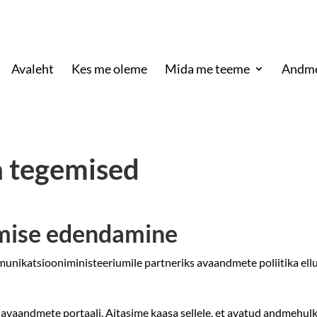
Avaleht
Kes me oleme
Mida me teeme
Andme
a tegemised
mise edendamine
ikatsiooniministeeriumile partneriks avaandmete poliitika elluv
u avaandmete portaali. Aitasime kaasa sellele, et avatud andmehulka