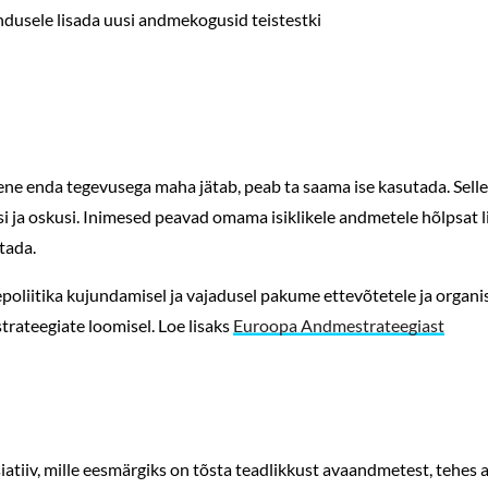
endusele lisada uusi andmekogusid teistestki
ene enda tegevusega maha jätab, peab ta saama ise kasutada. Sel
i ja oskusi. Inimesed peavad omama isiklikele andmetele hõlpsat 
utada.
poliitika kujundamisel ja vajadusel pakume ettevõtetele ja organis
rateegiate loomisel. Loe lisaks
Euroopa Andmestrateegiast
siatiiv, mille eesmärgiks on tõsta teadlikkust avaandmetest, teh