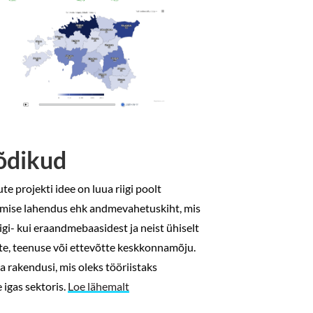
õdikud
 projekti idee on luua riigi poolt
mise lahendus ehk andmevahetuskiht, mis
gi- kui eraandmebaasidest ja neist ühiselt
te, teenuse või ettevõtte keskkonnamõju.
ua rakendusi, mis oleks tööriistaks
 igas sektoris.
Loe lähemalt