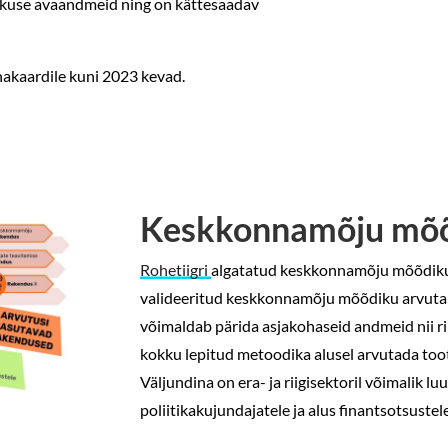
skuse avaandmeid ning on kättesaadav
kaardile kuni 2023 kevad.
Keskkonnamõju mõ
Rohetiigri
algatatud keskkonnamõju mõõdikute
valideeritud keskkonnamõju mõõdiku arvuta
võimaldab pärida asjakohaseid andmeid nii rii
kokku lepitud metoodika alusel arvutada too
Väljundina on era- ja riigisektoril võimalik lu
poliitikakujundajatele ja alus finantsotsustele