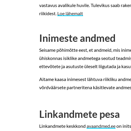
vastavus avalikule huvile. Tulevikus saab rak
riikidest.
Loe lähemalt
Inimeste andmed
Seisame põhimõtte eest, et andmeid, mis inim
ühiskonnas isiklike andmetega seotud teadmis
ettevõtete ja asutuste üleselt liigutada ja kas
Aitame kaasa inimesest lähtuva riikliku andme
võrdväärsete partneritena käsitlevate andmest
Linkandmete pesa
Linkandmete keskkond
avaandmed.ee
on init