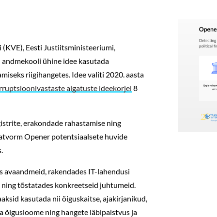
(KVE), Eesti Justiitsministeeriumi,
ti andmekooli ühine idee kasutada
iseks riigihangetes. Idee valiti 2020. aasta
ruptsioonivastaste algatuste ideekorjel
8
gistrite, erakondade rahastamise ning
latvorm Opener potentsiaalsete huvide
.
es avaandmeid, rakendades IT-lahendusi
s ning tõstatades konkreetseid juhtumeid.
ksid kasutada nii õiguskaitse, ajakirjanikud,
a õigusloome ning hangete läbipaistvus ja