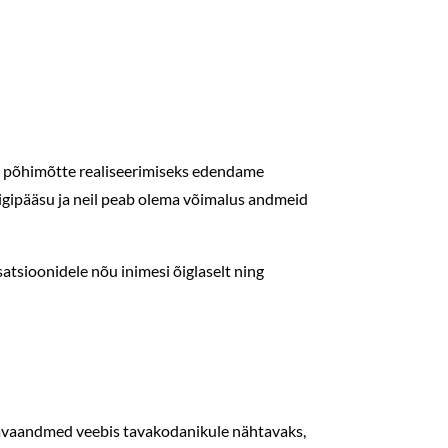
le põhimõtte realiseerimiseks edendame
ligipääsu ja neil peab olema võimalus andmeid
atsioonidele nõu inimesi õiglaselt ning
es avaandmed veebis tavakodanikule nähtavaks,