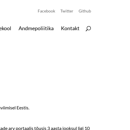
Facebook
Twitter
Github
kool
Andmepoliitika
Kontakt
iimisel Eestis.
de arv portaalis tõusis 3 aasta jooksul ligi 10