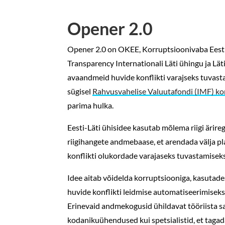
Opener 2.0
Opener 2.0 on OKEE, Korruptsioonivaba Eesti 
Transparency Internationali Läti ühingu ja Lä
avaandmeid huvide konflikti varajseks tuvastam
sügisel
Rahvusvahelise Valuutafondi (IMF) kor
parima hulka.
Eesti-Läti ühisidee kasutab mõlema riigi ärire
riigihangete andmebaase, et arendada välja p
konflikti olukordade varajaseks tuvastamiseks
Idee aitab võidelda korruptsiooniga, kasutad
huvide konflikti leidmise automatiseerimisek
Erinevaid andmekogusid ühildavat tööriista saa
kodanikuühendused kui spetsialistid, et tagad